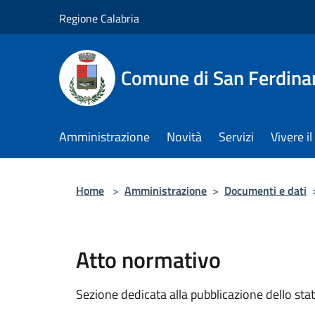
Salta al contenuto principale
Regione Calabria
Comune di San Ferdin
Amministrazione
Novità
Servizi
Vivere 
Home
>
Amministrazione
>
Documenti e dati
Atto normativo
Sezione dedicata alla pubblicazione dello sta