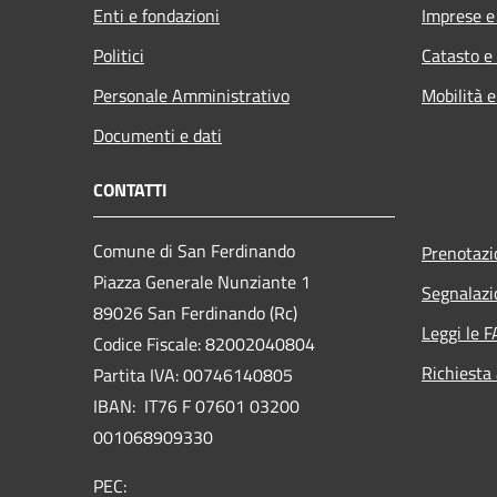
Enti e fondazioni
Imprese 
Politici
Catasto e
Personale Amministrativo
Mobilità e
Documenti e dati
CONTATTI
Comune di San Ferdinando
Prenotaz
Piazza Generale Nunziante 1
Segnalazi
89026 San Ferdinando (Rc)
Leggi le 
Codice Fiscale: 82002040804
Richiesta
Partita IVA: 00746140805
IBAN: IT76 F 07601 03200
001068909330
PEC: