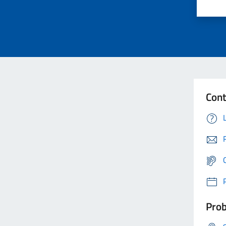
Cont
Prob