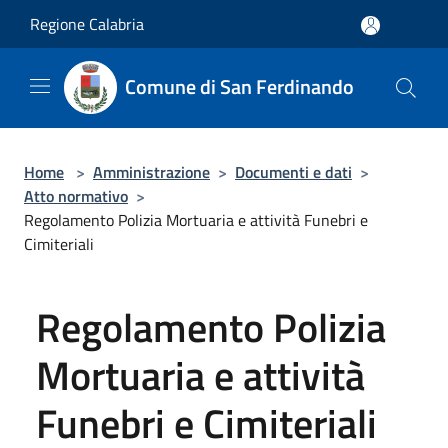
Salta al contenuto principale
Regione Calabria
Comune di San Ferdinando
Home
>
Amministrazione
>
Documenti e dati
>
Atto normativo
>
Regolamento Polizia Mortuaria e attività Funebri e
Cimiteriali
Regolamento Polizia
Mortuaria e attività
Funebri e Cimiteriali