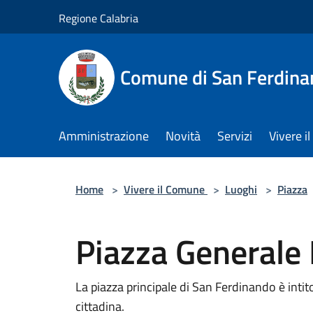
Salta al contenuto principale
Regione Calabria
Comune di San Ferdin
Amministrazione
Novità
Servizi
Vivere 
Home
>
Vivere il Comune
>
Luoghi
>
Piazza
Piazza Generale
La piazza principale di San Ferdinando è intito
cittadina.