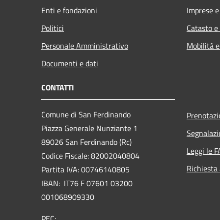
Enti e fondazioni
Imprese 
Politici
Catasto e
Personale Amministrativo
Mobilità e
Documenti e dati
CONTATTI
Comune di San Ferdinando
Prenotaz
Piazza Generale Nunziante 1
Segnalazi
89026 San Ferdinando (Rc)
Leggi le 
Codice Fiscale: 82002040804
Richiesta
Partita IVA: 00746140805
IBAN: IT76 F 07601 03200
001068909330
PEC: