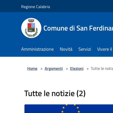
Salta al contenuto principale
Regione Calabria
Comune di San Ferdin
Amministrazione
Novità
Servizi
Vivere 
Home
>
Argomenti
>
Elezioni
>
Tutte le notiz
Tutte le notizie (2)