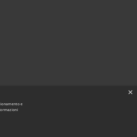
×
nzionamento e
nformazioni
Municipium
Accesso