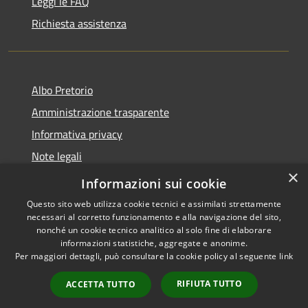
Leggi le FAQ
Richiesta assistenza
Albo Pretorio
Amministrazione trasparente
Informativa privacy
Note legali
×
Dichiarazione di accessibilità
Informazioni sui cookie
Questo sito web utilizza cookie tecnici e assimilati strettamente
necessari al corretto funzionamento e alla navigazione del sito,
nonché un cookie tecnico analitico al solo fine di elaborare
informazioni statistiche, aggregate e anonime.
RSS
Copyright © 2026 • Comune di
Per maggiori dettagli, può consultare la cookie policy al seguente
link
Accessibilità
San Ferdinando • Powered by
Privacy
Municipium
Accesso
•
RIFIUTA TUTTO
ACCETTA TUTTO
Cookie
redazione