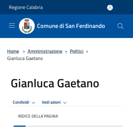
Salta al contenuto principale
Regione Calabria
Comune di San Ferdinando
Home
>
Amministrazione
>
Politici
>
Gianluca Gaetano
Gianluca Gaetano
Condividi
Vedi azioni
INDICE DELLA PAGINA