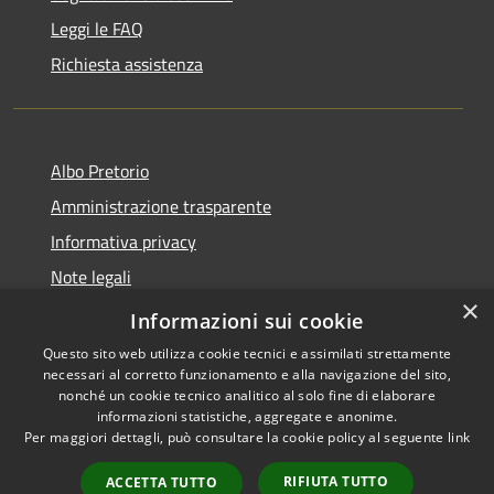
Leggi le FAQ
Richiesta assistenza
Albo Pretorio
Amministrazione trasparente
Informativa privacy
Note legali
×
Dichiarazione di accessibilità
Informazioni sui cookie
Questo sito web utilizza cookie tecnici e assimilati strettamente
necessari al corretto funzionamento e alla navigazione del sito,
nonché un cookie tecnico analitico al solo fine di elaborare
informazioni statistiche, aggregate e anonime.
RSS
Copyright © 2026 • Comune di
Per maggiori dettagli, può consultare la cookie policy al seguente
link
Accessibilità
San Ferdinando • Powered by
Privacy
Municipium
Accesso
•
RIFIUTA TUTTO
ACCETTA TUTTO