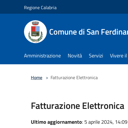
Salta al contenuto principale
Regione Calabria
Comune di San Ferdin
Amministrazione
Novità
Servizi
Vivere 
Home
>
Fatturazione Elettronica
Fatturazione Elettronica
Ultimo aggiornamento
: 5 aprile 2024, 14:09