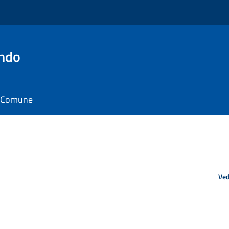
ando
il Comune
Ved