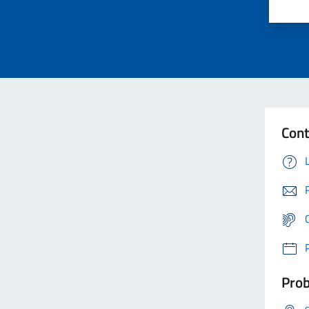
Cont
Prob