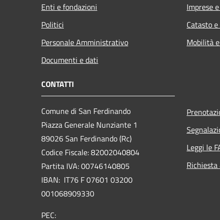
Enti e fondazioni
Imprese 
Politici
Catasto e
Personale Amministrativo
Mobilità e
Documenti e dati
CONTATTI
Comune di San Ferdinando
Prenotaz
Piazza Generale Nunziante 1
Segnalazi
89026 San Ferdinando (Rc)
Leggi le 
Codice Fiscale: 82002040804
Richiesta
Partita IVA: 00746140805
IBAN: IT76 F 07601 03200
001068909330
PEC: