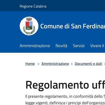
Salta al contenuto principale
Regione Calabria
Comune di San Ferdin
Amministrazione
Novità
Servizi
Vivere 
Home
>
Amministrazione
>
Documenti e dati
Regolamento uffi
Il presente regolamento, in conformità dello 
legge vigenti, definisce i principi dell’organ